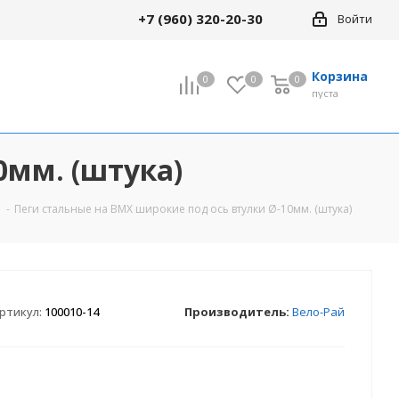
+7 (960) 320-20-30
Войти
Корзина
0
0
0
0
пуста
0мм. (штука)
-
Пеги стальные на ВМХ широкие под ось втулки Ø-10мм. (штука)
ртикул:
100010-14
Производитель:
Вело-Рай