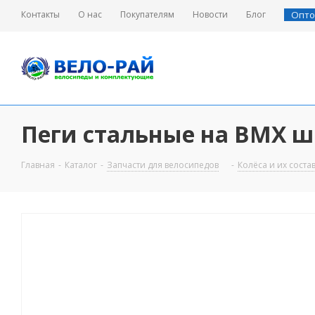
Контакты
О нас
Покупателям
Новости
Блог
Опто
Пеги стальные на ВМХ ши
Главная
-
Каталог
-
Запчасти для велосипедов
-
Колёса и их сост