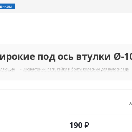
викам
рокие под ось втулки Ø-1
авляющие
-
Эксцентрики, пеги, гайки и болты колёсные для велосипеда
А
190
₽