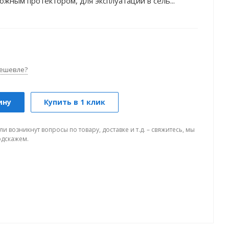
жным протектором, для эксплуатации в сель...
ешевле?
ину
Купить в 1 клик
ли возникнут вопросы по товару, доставке и т.д. – свяжитесь, мы
одскажем.