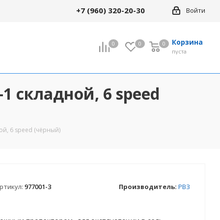
+7 (960) 320-20-30
Войти
Корзина
0
0
0
0
пуста
1 складной, 6 speed
й, 6 speed (чёрный)
ртикул:
977001-3
Производитель:
РВЗ