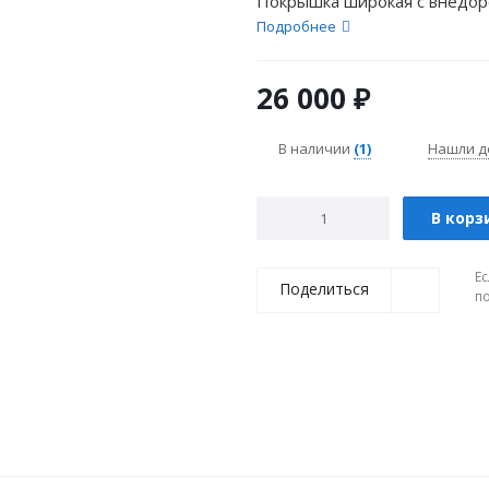
Покрышка широкая с внедоро
Подробнее
26 000
₽
В наличии
(1)
Нашли д
В корз
Ес
Поделиться
п