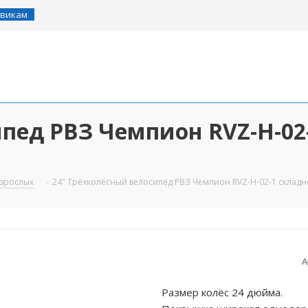
викам
пед РВЗ Чемпион RVZ-H-02-
взрослых
-
24" Трёхколёсный велосипед РВЗ Чемпион RVZ-H-02-1 складно
А
Размер колёс 24 дюйма.