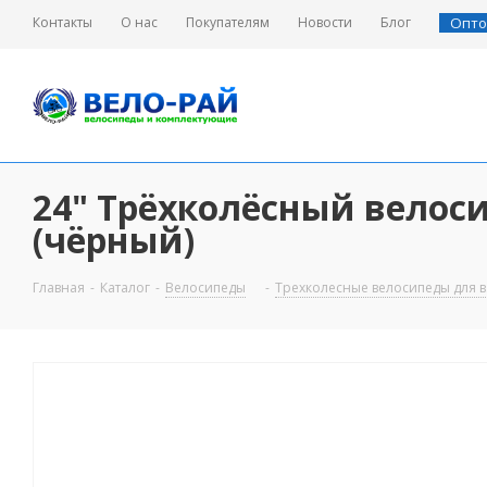
Контакты
О нас
Покупателям
Новости
Блог
Опто
24" Трёхколёсный велоси
(чёрный)
Главная
-
Каталог
-
Велосипеды
-
Трехколесные велосипеды для 