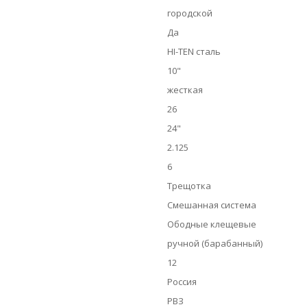
городской
Да
HI-TEN сталь
10"
жесткая
26
24"
2.125
6
Трещотка
Смешанная система
Ободные клещевые
ручной (барабанный)
12
Россия
РВЗ