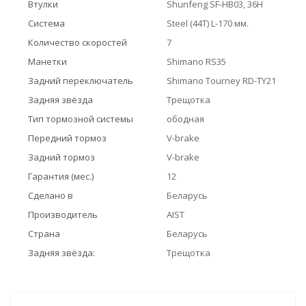
Втулки
Shunfeng SF-HB03, 36H
Система
Steel (44T) L-170 мм.
Количество скоростей
7
Манетки
Shimano RS35
Задний переключатель
Shimano Tourney RD-TY21
Задняя звёзда
Трещотка
Тип тормозной системы
ободная
Передний тормоз
V-brake
Задний тормоз
V-brake
Гарантия (мес.)
12
Сделано в
Беларусь
Производитель
AIST
Страна
Беларусь
Задняя звёзда:
Трещотка