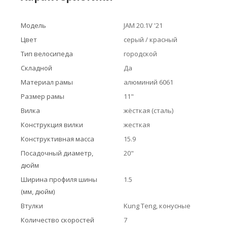
Модель
JAM 20.1V '21
Цвет
серый / красный
Тип велосипеда
городской
Складной
Да
Материал рамы
алюминий 6061
Размер рамы
11"
Вилка
жёсткая (сталь)
Конструкция вилки
жесткая
Конструктивная масса
15.9
Посадочный диаметр,
20"
дюйм
Ширина профиля шины
1.5
(мм, дюйм)
Втулки
Kung Teng, конусные
Количество скоростей
7