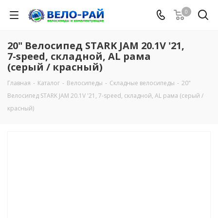
0
20" Велосипед STARK JAM 20.1V '21,
7-speed, складной, AL рама
(серый / красный)
Главная
-
Каталог
-
Велосипеды
-
Складные велосипеды
-
20"
Велосипед STARK JAM 20.1V '21, 7-speed, складной, AL рама (серый /
красный)