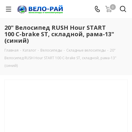
0
20" Велосипед RUSH Hour START
100 C-brake ST, складной, рама-13"
(синий)
Главная
-
Каталог
-
Велосипеды
-
Складные велосипеды
-
20"
Велосипед RUSH Hour START 100 C-brake ST, складной, рама-13"
(синий)