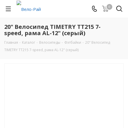
0
20" Велосипед TIMETRY TT215 7-
speed, рама AL-12" (серый)
Главная
-
Каталог
-
Велосипеды
-
Фэтбайки
-
20" Велосипед
TIMETRY TT215 7-speed, рама AL-12" (серый)