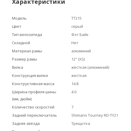
Характеристики
Модель
TT215
Цвет
серый
Тип велосипеда
Фэт Байк
Складной
Нет
Материал рамы
алюминий
Размер рамы
12" (XS)
Вилка
жёсткая (алюминий)
Конструкция вилки
жесткая
Конструктивная масса
14.8
Ширина профиля шины
4.0
(мм, дюйм)
Количество скоростей
7
Задний переключатель
Shimano Tourney RD-TY21
Задняя звёзда
Трещотка