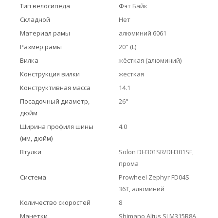
Тип велосипеда
Фэт Байк
Складной
Нет
Материал рамы
алюминий 6061
Размер рамы
20" (L)
Вилка
жёсткая (алюминий)
Конструкция вилки
жесткая
Конструктивная масса
14.1
Посадочный диаметр,
26"
дюйм
Ширина профиля шины
4.0
(мм, дюйм)
Втулки
Solon DH301SR/DH301SF,
прома
Система
Prowheel Zephyr FD04S
36T, алюминий
Количество скоростей
8
Манетки
Shimano Altus SLM315R8A