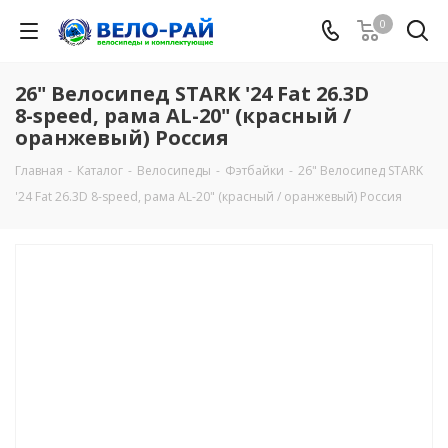
0
26" Велосипед STARK '24 Fat 26.3D
8-speed, рама AL-20" (красный /
оранжевый) Россия
Главная
-
Каталог
-
Велосипеды
-
Фэтбайки
-
26" Велосипед STARK
'24 Fat 26.3D 8-speed, рама AL-20" (красный / оранжевый) Россия