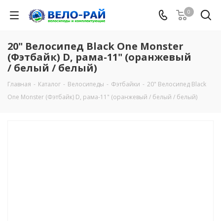
0
20" Велосипед Black One Monster
(Фэтбайк) D, рама-11" (оранжевый
/ белый / белый)
Главная
-
Каталог
-
Велосипеды
-
Фэтбайки
-
20" Велосипед Black
One Monster (Фэтбайк) D, рама-11" (оранжевый / белый / белый)