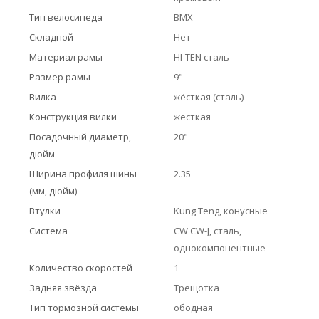
Тип велосипеда
BMX
Складной
Нет
Материал рамы
HI-TEN сталь
Размер рамы
9"
Вилка
жёсткая (сталь)
Конструкция вилки
жесткая
Посадочный диаметр,
20"
дюйм
Ширина профиля шины
2.35
(мм, дюйм)
Втулки
Kung Teng, конусные
Система
CW CW-J, сталь,
однокомпонентные
Количество скоростей
1
Задняя звёзда
Трещотка
Тип тормозной системы
ободная