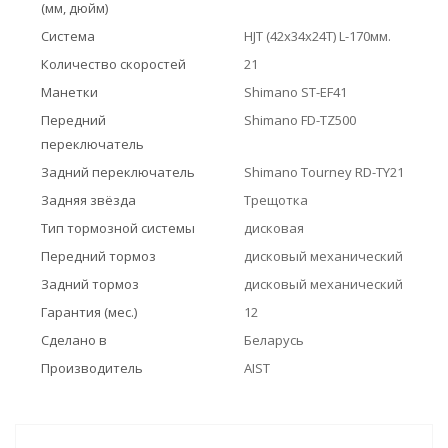
(мм, дюйм)
Система
HJT (42x34x24T) L-170мм.
Количество скоростей
21
Манетки
Shimano ST-EF41
Передний
Shimano FD-TZ500
переключатель
Задний переключатель
Shimano Tourney RD-TY21
Задняя звёзда
Трещотка
Тип тормозной системы
дисковая
Передний тормоз
дисковый механический
Задний тормоз
дисковый механический
Гарантия (мес.)
12
Сделано в
Беларусь
Производитель
AIST