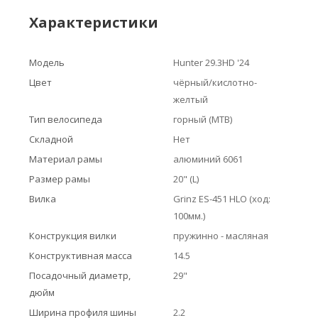
Характеристики
Модель
Hunter 29.3HD '24
Цвет
чёрный/кислотно-
желтый
Тип велосипеда
горный (MTB)
Складной
Нет
Материал рамы
алюминий 6061
Размер рамы
20" (L)
Вилка
Grinz ES-451 HLO (ход:
100мм.)
Конструкция вилки
пружинно - масляная
Конструктивная масса
14.5
Посадочный диаметр,
29"
дюйм
Ширина профиля шины
2.2