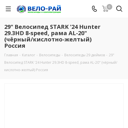
0
29" Велосипед STARK '24 Hunter
29.3HD 8-speed, рама AL-20"
(чёрный/кислотно-желтый)
Россия
Главная
-
Каталог
-
Велосипеды
-
Велосипеды 29 дюймов
-
29"
Велосипед STARK '24 Hunter 29.3HD 8-speed, рама AL-20" (чёрный/
кислотно-желтый) Россия