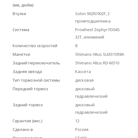
(мм, дюйм)
Втулки
Solon 902R/902F, 2
промподшипника
Система
Prowheel Zephyr FD04S
32T, алюминий
Количество скоростей
8
Манетки
Shimano Altus SLM315R8A
Задний переключатель
Shimano Altus RD-M310
Задняя звёзда
Кассета
Тип тормозной системы
дисковая
Передний тормоз
дисковый
гидравлический
Задний тормоз
дисковый
гидравлический
Гарантия (мес.)
12
Сделано в
Россия