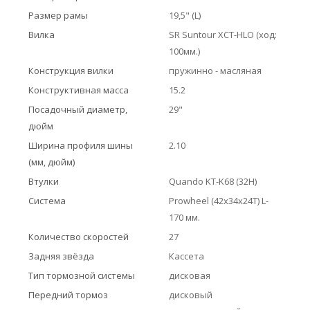
Размер рамы
19,5" (L)
Вилка
SR Suntour XCT-HLO (ход:
100мм.)
Конструкция вилки
пружинно - масляная
Конструктивная масса
15.2
Посадочный диаметр,
29"
дюйм
Ширина профиля шины
2.10
(мм, дюйм)
Втулки
Quando KT-K68 (32H)
Система
Prowheel (42x34x24T) L-
170 мм.
Количество скоростей
27
Задняя звёзда
Кассета
Тип тормозной системы
дисковая
Передний тормоз
дисковый