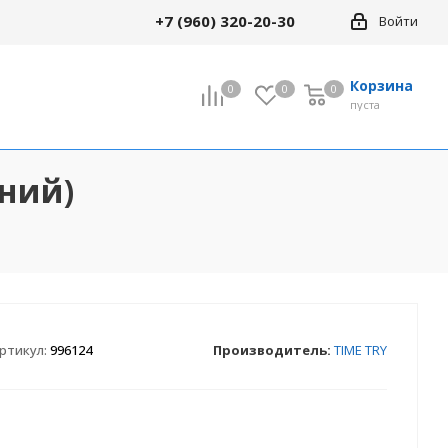
+7 (960) 320-20-30
Войти
Корзина
0
0
0
0
пуста
иний)
ртикул:
996124
Производитель:
TIME TRY