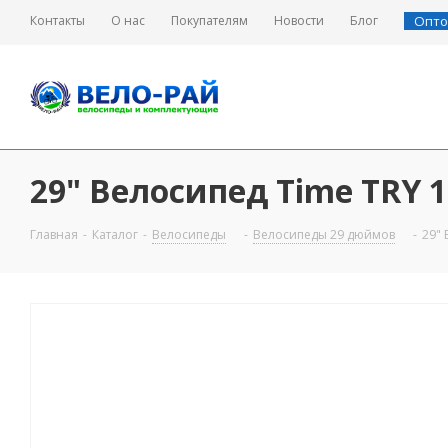
Контакты
О нас
Покупателям
Новости
Блог
Опто
29" Велосипед Time TRY 1
Главная
-
Каталог
-
Велосипеды
-
Велосипеды 29 дюймов
-
29" 