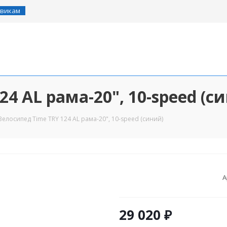
викам
24 AL рама-20", 10-speed (с
Велосипед Time TRY 124 AL рама-20", 10-speed (синий)
А
29 020
₽