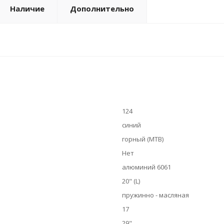
Наличие
Дополнительно
124
синий
горный (MTB)
Нет
алюминий 6061
20" (L)
пружинно - масляная
17
29"