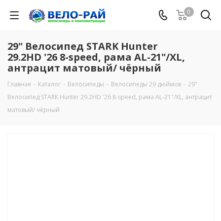
0
29" Велосипед STARK Hunter
29.2HD '26 8-speed, рама AL-21"/XL,
антрацит матовый/ чёрный
Главная
-
Каталог
-
Велосипеды
-
Велосипеды 29 дюймов
-
29"
Велосипед STARK Hunter 29.2HD '26 8-speed, рама AL-21"/XL, антрацит
матовый/ чёрный