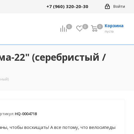
+7 (960) 320-20-30
Войти
Корзина
0
0
0
0
пуста
ама-22" (серебристый /
рный)
ртикул:
HQ-0004718
ны, чтобы восхищать! А все потому, что велосипеды