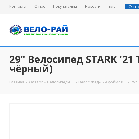
Контакты
О нас
Покупателям
Новости
Блог
Опто
29" Велосипед STARK '21 T
чёрный)
Главная
-
Каталог
-
Велосипеды
-
Велосипеды 29 дюймов
-
29" 