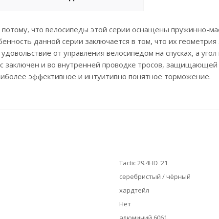
се потому, что велосипеды этой серии оснащены пружинно-м
бенность данной серии заключается в том, что их геометрия
удовольствие от управления велосипедом на спусках, а угол 
 заключен и во внутренней проводке тросов, защищающей тр
аиболее эффективное и интуитивно понятное торможение.
Tactic 29.4HD '21
серебристый / чёрный
хардтейл
Нет
алюминий 6061