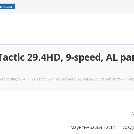
викам
actic 29.4HD, 9-speed, AL р
Велосипед STARK '21 Tactic 29.4HD, 9-speed, AL рама-22" (серебристый / чё
А
Маунтинбайки Tactic — созда