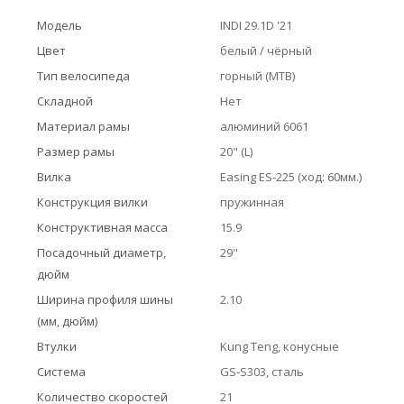
Модель
INDI 29.1D '21
Цвет
белый / чёрный
Тип велосипеда
горный (MTB)
Складной
Нет
Материал рамы
алюминий 6061
Размер рамы
20" (L)
Вилка
Easing ES-225 (ход: 60мм.)
Конструкция вилки
пружинная
Конструктивная масса
15.9
Посадочный диаметр,
29"
дюйм
Ширина профиля шины
2.10
(мм, дюйм)
Втулки
Kung Teng, конусные
Система
GS-S303, сталь
Количество скоростей
21