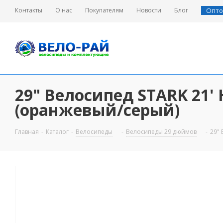
Контакты
О нас
Покупателям
Новости
Блог
Опто
29" Велосипед STARK 21' 
(оранжевый/серый)
Главная
-
Каталог
-
Велосипеды
-
Велосипеды 29 дюймов
-
29" 