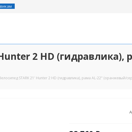
викам
Hunter 2 HD (гидравлика), 
Велосипед STARK 21' Hunter 2 HD (гидравлика), рама AL-22" (оранжевый/се
А