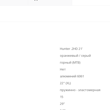
Hunter .2HD 21'
оранжевый / серый
горный (MTB)
Нет
алюминий 6061
22" (XL)
пружинно - эластомерная
15
29"