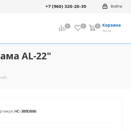
+7 (960) 320-20-30
Войти
Корзина
0
0
0
0
пуста
рама AL-22"
рый)
ртикул:
HC-389DB86