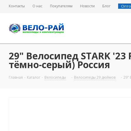
Контакты
О нас
Покупателям
Новости
Блог
Опто
29" Велосипед STARK '23 
тёмно-серый) Россия
Главная
-
Каталог
-
Велосипеды
-
Велосипеды 29 дюймов
-
29" 