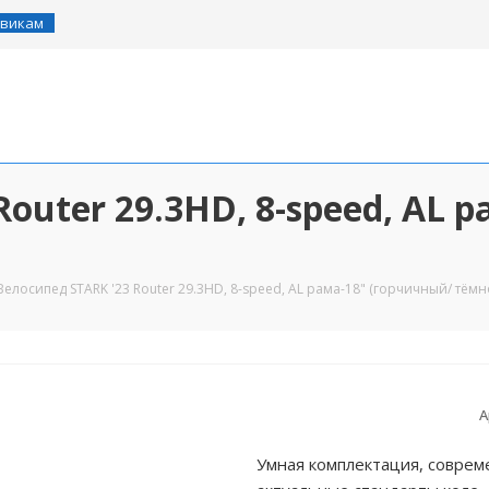
викам
Router 29.3HD, 8-speed, AL 
Велосипед STARK '23 Router 29.3HD, 8-speed, AL рама-18" (горчичный/ тём
А
Умная комплектация, совре