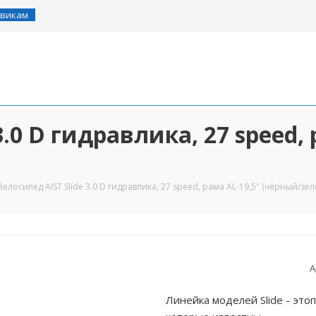
викам
3.0 D гидравлика, 27 speed, 
Велосипед AIST Slide 3.0 D гидравлика, 27 speed, рама AL-19,5" (чёрный/зе
А
Линейка моделей Slide - эт