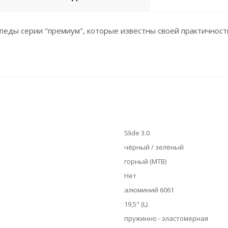
ипеды серии "премиум", которые известны своей практичнос
Slide 3.0
чёрный / зелёный
горный (MTB)
Нет
алюминий 6061
19,5" (L)
пружинно - эластомерная