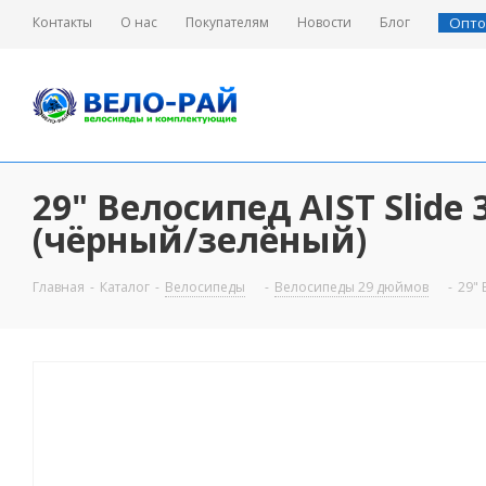
Контакты
О нас
Покупателям
Новости
Блог
Опто
29" Велосипед AIST Slide 
(чёрный/зелёный)
Главная
-
Каталог
-
Велосипеды
-
Велосипеды 29 дюймов
-
29" 