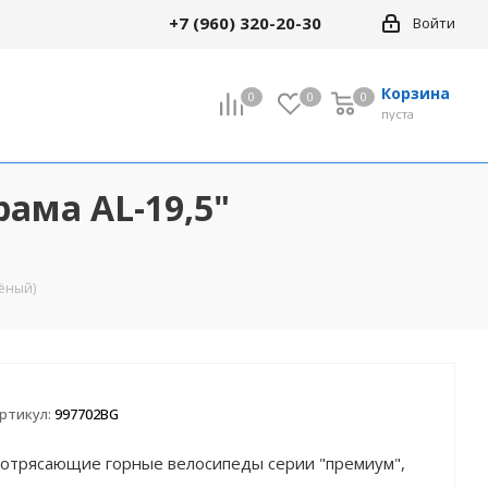
+7 (960) 320-20-30
Войти
Корзина
0
0
0
0
пуста
рама AL-19,5"
лёный)
ртикул:
997702BG
опотрясающие горные велосипеды серии "премиум",