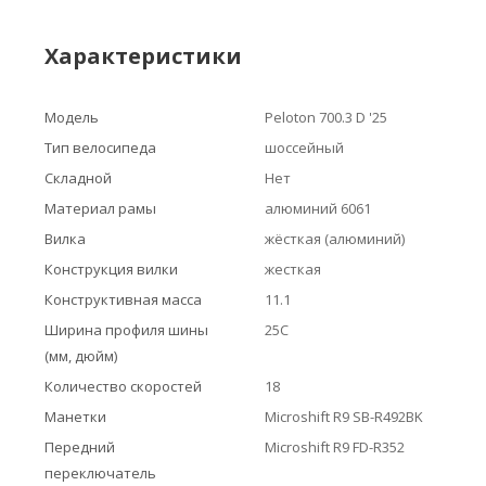
Характеристики
Модель
Peloton 700.3 D '25
Тип велосипеда
шоссейный
Складной
Нет
Материал рамы
алюминий 6061
Вилка
жёсткая (алюминий)
Конструкция вилки
жесткая
Конструктивная масса
11.1
Ширина профиля шины
25C
(мм, дюйм)
Количество скоростей
18
Манетки
Microshift R9 SB-R492BK
Передний
Microshift R9 FD-R352
переключатель