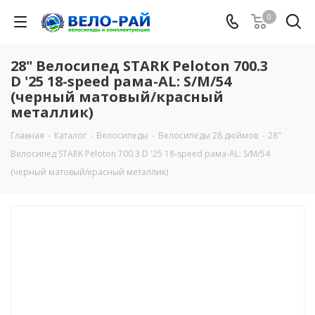
0
28" Велосипед STARK Peloton 700.3
D '25 18-speed рама-AL: S/M/54
(черный матовый/красный
металлик)
Главная
-
Каталог
-
Велосипеды
-
Велосипеды 28 дюймов
-
28"
Велосипед STARK Peloton 700.3 D '25 18-speed рама-AL: S/M/54
(черный матовый/красный металлик)