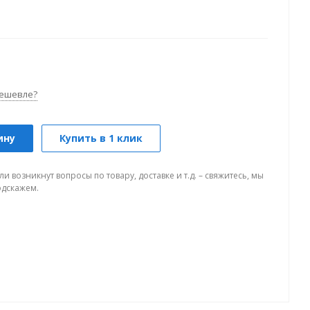
ешевле?
ину
Купить в 1 клик
ли возникнут вопросы по товару, доставке и т.д. – свяжитесь, мы
одскажем.