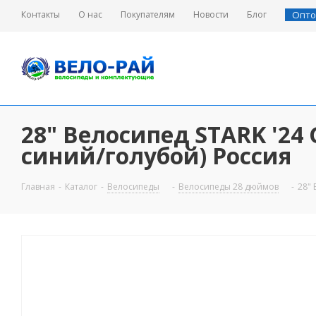
Контакты
О нас
Покупателям
Новости
Блог
Опто
28" Велосипед STARK '24 G
синий/голубой) Россия
Главная
-
Каталог
-
Велосипеды
-
Велосипеды 28 дюймов
-
28" 