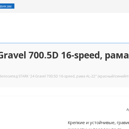
викам
ravel 700.5D 16-speed, рам
Велосипед STARK '24 Gravel 700.5D 16-speed, рама AL-22" (красный/синий/
А
Крепкие и устойчивые, грав