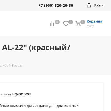
+7 (960) 320-20-30
Войти
Корзина
0
0
0
0
пуста
а AL-22" (красный/
голубой) Россия
ртикул:
HQ-0014093
ийные велосипеды созданы для длительных