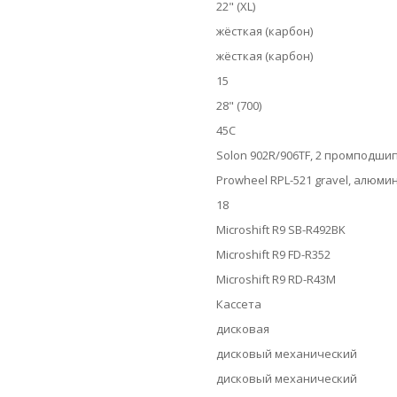
22" (XL)
жёсткая (карбон)
жёсткая (карбон)
15
28" (700)
45C
Solon 902R/906TF, 2 промподши
Prowheel RPL-521 gravel, алюми
18
Microshift R9 SB-R492BK
Microshift R9 FD-R352
Microshift R9 RD-R43M
Кассета
дисковая
дисковый механический
дисковый механический