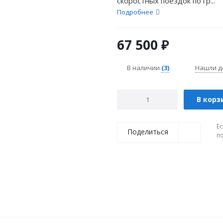
скоростных поездок по гр...
Подробнее
67 500
₽
В наличии
(3)
Нашли д
В корз
Ес
Поделиться
п