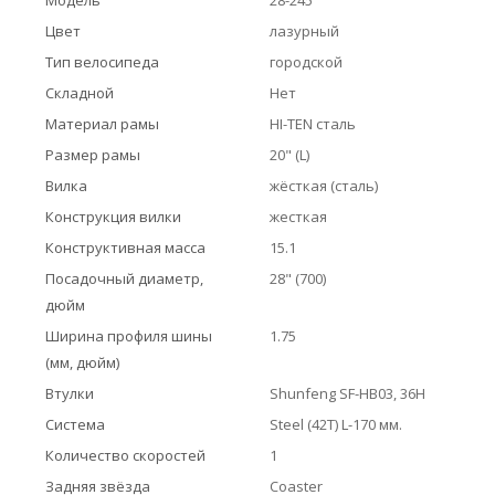
Модель
28-245
Цвет
лазурный
Тип велосипеда
городской
Складной
Нет
Материал рамы
HI-TEN сталь
Размер рамы
20" (L)
Вилка
жёсткая (сталь)
Конструкция вилки
жесткая
Конструктивная масса
15.1
Посадочный диаметр,
28" (700)
дюйм
Ширина профиля шины
1.75
(мм, дюйм)
Втулки
Shunfeng SF-HB03, 36H
Система
Steel (42T) L-170 мм.
Количество скоростей
1
Задняя звёзда
Coaster