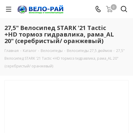
0
27,5" Велосипед STARK '21 Tactic
+HD тормоз гидравлика, рама_AL
20" (серебристый/ оранжевый)
Главная
-
Каталог
-
Велосипеды
-
Велосипеды 27,5 дюймов
-
27,5"
Велосипед STARK '21 Tactic +HD тормоз гидравлика, рама_AL 20"
(серебристый/ оранжевый)