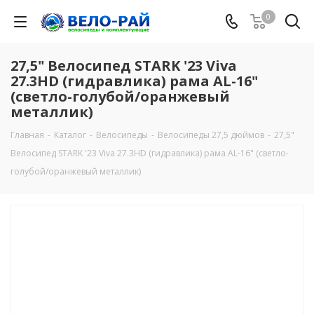
0
27,5" Велосипед STARK '23 Viva
27.3HD (гидравлика) рама AL-16"
(светло-голубой/оранжевый
металлик)
Главная
-
Каталог
-
Велосипеды
-
Велосипеды 27,5 дюймов
-
27,5"
Велосипед STARK '23 Viva 27.3HD (гидравлика) рама AL-16" (светло-
голубой/оранжевый металлик)