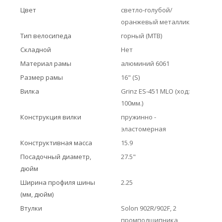
Цвет
светло-голубой/
оранжевый металлик
Тип велосипеда
горный (MTB)
Складной
Нет
Материал рамы
алюминий 6061
Размер рамы
16" (S)
Вилка
Grinz ES-451 MLO (ход:
100мм.)
Конструкция вилки
пружинно -
эластомерная
Конструктивная масса
15.9
Посадочный диаметр,
27.5"
дюйм
Ширина профиля шины
2.25
(мм, дюйм)
Втулки
Solon 902R/902F, 2
промподшипника