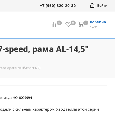
+7 (960) 320-20-30
Войти
Корзина
0
0
0
0
пуста
-speed, рама AL-14,5"
Все товары раздела
кие
18" Детские
(светло-оранжевый/красный)
24" Велосипеды
кие
(подростковые)
сипеды
29" Велосипеды
ртикул:
HQ-0009994
модели с сильным характером. Хардтейлы этой серии