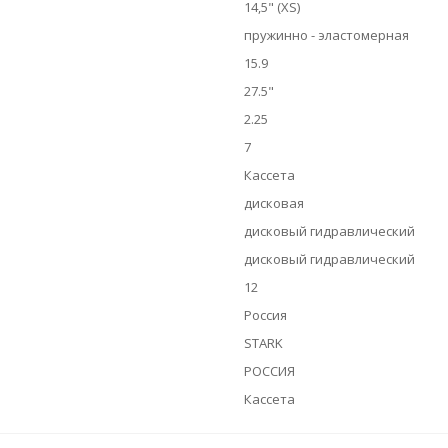
14,5" (XS)
пружинно - эластомерная
15.9
27.5"
2.25
7
Кассета
дисковая
дисковый гидравлический
дисковый гидравлический
12
Россия
STARK
РОССИЯ
Кассета