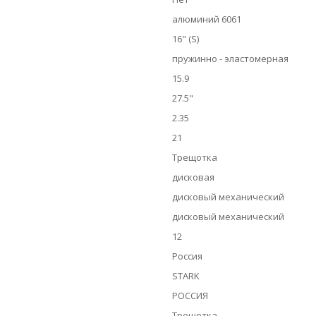
алюминий 6061
16" (S)
пружинно - эластомерная
15.9
27.5"
2.35
21
Трещотка
дисковая
дисковый механический
дисковый механический
12
Россия
STARK
РОССИЯ
Трещотка