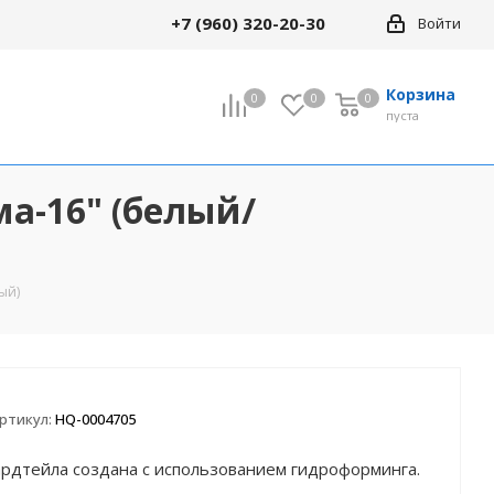
+7 (960) 320-20-30
Войти
Корзина
0
0
0
0
пуста
ама-16" (белый/
Все товары раздела
кие
18" Детские
ый)
24" Велосипеды
кие
(подростковые)
сипеды
29" Велосипеды
ртикул:
HQ-0004705
ардтейла создана с использованием гидроформинга.