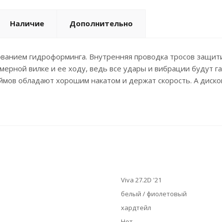
Наличие
Дополнительно
ованием гидроформинга. Внутренняя проводка тросов защитит
рной вилке и ее ходу, ведь все удары и вибрации будут г
юймов обладают хорошим накатом и держат скорость. А диск
Viva 27.2D '21
белый / фиолетовый
хардтейл
Нет