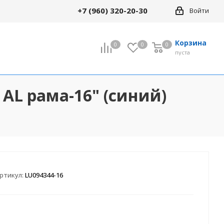
+7 (960) 320-20-30
Войти
Корзина
0
0
0
0
пуста
 AL рама-16" (синий)
ртикул:
LU094344-16