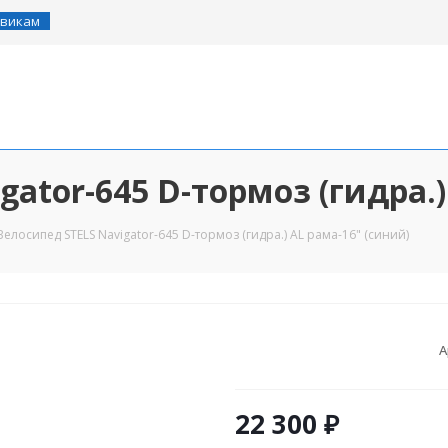
викам
gator-645 D-тормоз (гидра.)
Велосипед STELS Navigator-645 D-тормоз (гидра.) AL рама-16" (синий)
А
22 300
₽