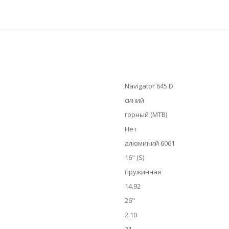
Navigator 645 D
синий
горный (MTB)
Нет
алюминий 6061
16" (S)
пружинная
14.92
26"
2.10