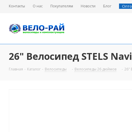
Контакты
О нас
Покупателям
Новости
Блог
Опто
26" Велосипед STELS Navi
Главная
-
Каталог
-
Велосипеды
-
Велосипеды 26 дюймов
-
26" 