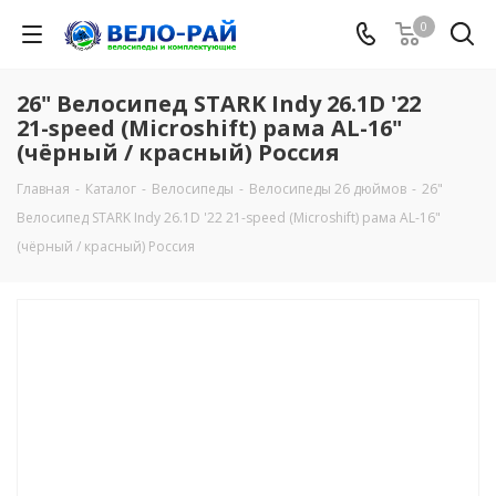
0
26" Велосипед STARK Indy 26.1D '22
21-speed (Microshift) рама AL-16"
(чёрный / красный) Россия
Главная
-
Каталог
-
Велосипеды
-
Велосипеды 26 дюймов
-
26"
Велосипед STARK Indy 26.1D '22 21-speed (Microshift) рама AL-16"
(чёрный / красный) Россия