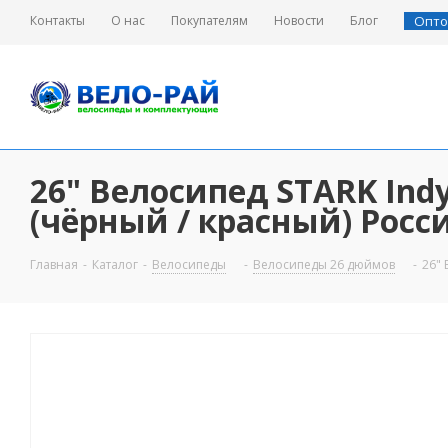
Контакты
О нас
Покупателям
Новости
Блог
Опто
26" Велосипед STARK Indy 
(чёрный / красный) Росс
Главная
-
Каталог
-
Велосипеды
-
Велосипеды 26 дюймов
-
26" 