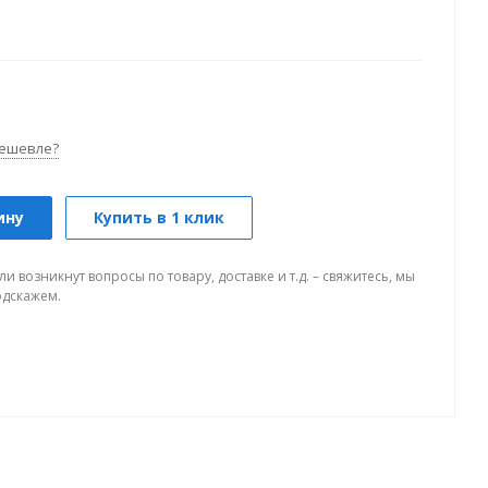
ешевле?
ину
Купить в 1 клик
ли возникнут вопросы по товару, доставке и т.д. – свяжитесь, мы
одскажем.