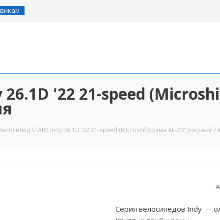
викам
26.1D '22 21-speed (Microshi
ия
Велосипед STARK Indy 26.1D '22 21-speed (Microshift) рама AL-20" (чёрный /
А
Серия велосипедов Indy — о