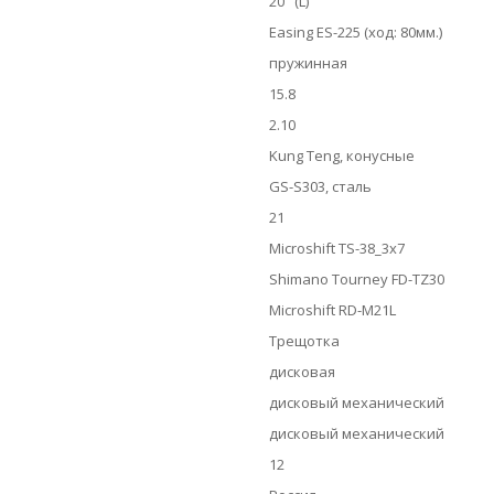
20" (L)
Easing ES-225 (ход: 80мм.)
пружинная
15.8
2.10
Kung Teng, конусные
GS-S303, сталь
21
Microshift TS-38_3x7
Shimano Tourney FD-TZ30
Microshift RD-M21L
Трещотка
дисковая
дисковый механический
дисковый механический
12