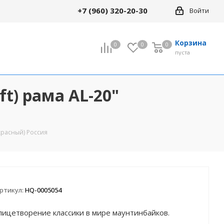
+7 (960) 320-20-30
Войти
Корзина
0
0
0
0
пуста
ft) рама AL-20"
 красный) Россия
ртикул:
HQ-0005054
лицетворение классики в мире маунтинбайков.