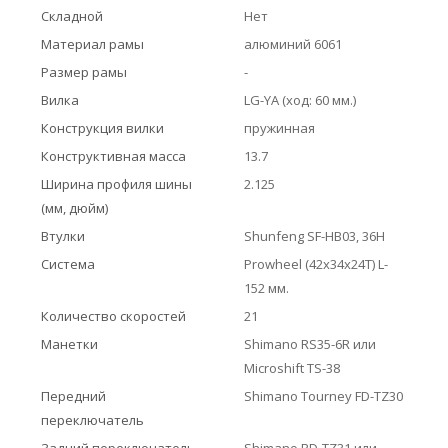
Складной
Нет
Материал рамы
алюминий 6061
Размер рамы
-
Вилка
LG-YA (ход: 60 мм.)
Конструкция вилки
пружинная
Конструктивная масса
13.7
Ширина профиля шины
2.125
(мм, дюйм)
Втулки
Shunfeng SF-HB03, 36H
Система
Prowheel (42x34x24T) L-
152 мм.
Количество скоростей
21
Манетки
Shimano RS35-6R или
Microshift TS-38
Передний
Shimano Tourney FD-TZ30
переключатель