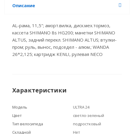
Описание
AL-рама, 11,5"; аморт.вилка, диск.мех.тормоз,
кассета SHIMANO 8s HG200; манетки SHIMANO
ALTUS, задний перекл. SHIMANO ALTUS; втулки-
пром; руль, вынос, подседел - алюм.; WANDA
26*2,125; картридж KENLI, рулевая NECO
Характеристики
Модель
ULTRA 24
Цвет
светло-зеленый
Тип велосипеда
подростковый
Складной
Нет