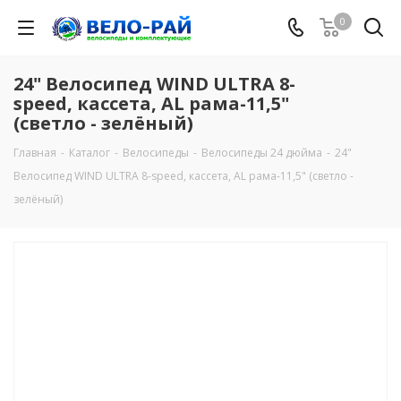
0
24" Велосипед WIND ULTRA 8-
speed, кассета, AL рама-11,5"
(светло - зелёный)
Главная
-
Каталог
-
Велосипеды
-
Велосипеды 24 дюйма
-
24"
Велосипед WIND ULTRA 8-speed, кассета, AL рама-11,5" (светло -
зелёный)