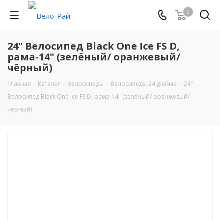
0
24" Велосипед Black One Ice FS D,
рама-14" (зелёный/ оранжевый/
чёрный)
Главная
-
Каталог
-
Велосипеды
-
Велосипеды 24 дюйма
-
24"
Велосипед Black One Ice FS D, рама-14" (зелёный/ оранжевый/
чёрный)