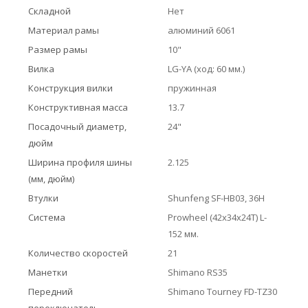
Складной
Нет
Материал рамы
алюминий 6061
Размер рамы
10"
Вилка
LG-YA (ход: 60 мм.)
Конструкция вилки
пружинная
Конструктивная масса
13.7
Посадочный диаметр,
24"
дюйм
Ширина профиля шины
2.125
(мм, дюйм)
Втулки
Shunfeng SF-HB03, 36H
Система
Prowheel (42x34x24T) L-
152 мм.
Количество скоростей
21
Манетки
Shimano RS35
Передний
Shimano Tourney FD-TZ30