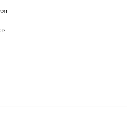
 32H
00D