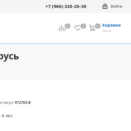
+7 (960) 320-20-30
Войти
Корзина
0
0
0
0
пуста
русь
ртикул:
972703-B
 6 лет.