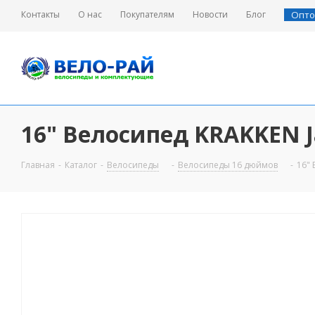
Контакты
О нас
Покупателям
Новости
Блог
Опто
16" Велосипед KRAKKEN J
Главная
-
Каталог
-
Велосипеды
-
Велосипеды 16 дюймов
-
16" 