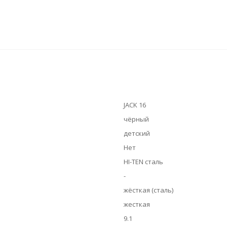
JACK 16
чёрный
детский
Нет
HI-TEN сталь
-
жёсткая (сталь)
жесткая
9.1