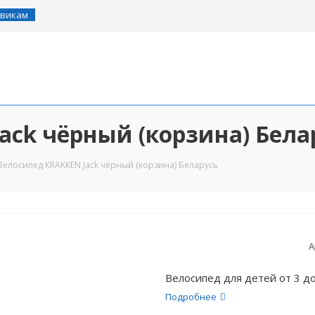
викам
ack чёрный (корзина) Бела
Велосипед KRAKKEN Jack чёрный (корзина) Беларусь
А
Велосипед для детей от 3 до
Подробнее