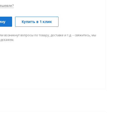
ешевле?
ину
Купить в 1 клик
ли возникнут вопросы по товару, доставке и т.д. – свяжитесь, мы
одскажем.