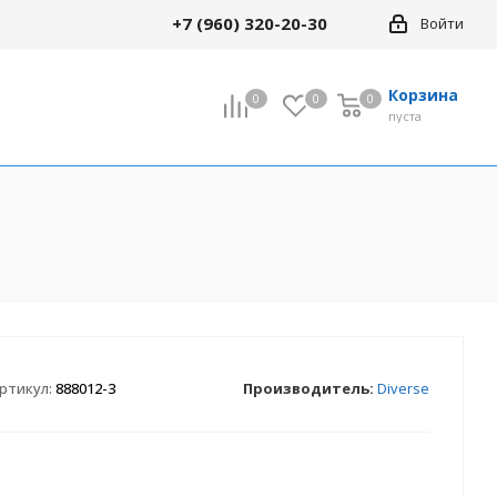
+7 (960) 320-20-30
Войти
Корзина
0
0
0
0
пуста
Все товары раздела
кие
18" Детские
24" Велосипеды
кие
(подростковые)
ртикул:
888012-3
Производитель:
Diverse
сипеды
29" Велосипеды