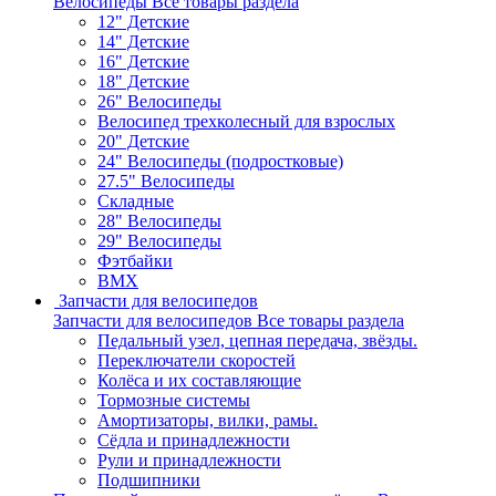
Велосипеды
Все товары раздела
12" Детские
14" Детские
16" Детские
18" Детские
26" Велосипеды
Велосипед трехколесный для взрослых
20" Детские
24" Велосипеды (подростковые)
27.5" Велосипеды
Складные
28" Велосипеды
29" Велосипеды
Фэтбайки
BMX
Запчасти для велосипедов
Запчасти для велосипедов
Все товары раздела
Педальный узел, цепная передача, звёзды.
Переключатели скоростей
Колёса и их составляющие
Тормозные системы
Амортизаторы, вилки, рамы.
Сёдла и принадлежности
Рули и принадлежности
Подшипники