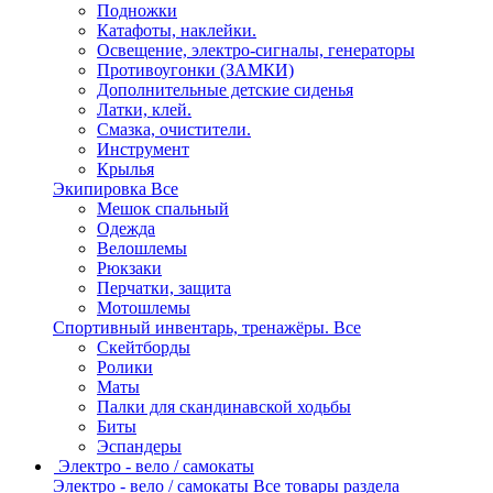
Подножки
Катафоты, наклейки.
Освещение, электро-сигналы, генераторы
Противоугонки (ЗАМКИ)
Дополнительные детские сиденья
Латки, клей.
Смазка, очистители.
Инструмент
Крылья
Экипировка
Все
Мешок спальный
Одежда
Велошлемы
Рюкзаки
Перчатки, защита
Мотошлемы
Спортивный инвентарь, тренажёры.
Все
Скейтборды
Ролики
Маты
Палки для скандинавской ходьбы
Биты
Эспандеры
Электро - вело / самокаты
Электро - вело / самокаты
Все товары раздела