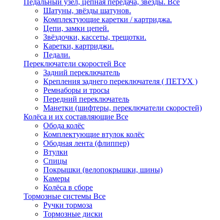
Педальный узел, цепная передача, звёзды.
Все
Шатуны, звёзды шатунов.
Комплектующие каретки / картриджа.
Цепи, замки цепей.
Звёздочки, кассеты, трещотки.
Каретки, картриджи.
Педали.
Переключатели скоростей
Все
Задний переключатель
Крепления заднего переключателя ( ПЕТУХ )
Ремнаборы и тросы
Передний переключатель
Манетки (шифтеры, переключатели скоростей)
Колёса и их составляющие
Все
Обода колёс
Комплектующие втулок колёс
Ободная лента (флиппер)
Втулки
Спицы
Покрышки (велопокрышки, шины)
Камеры
Колёса в сборе
Тормозные системы
Все
Ручки тормоза
Тормозные диски