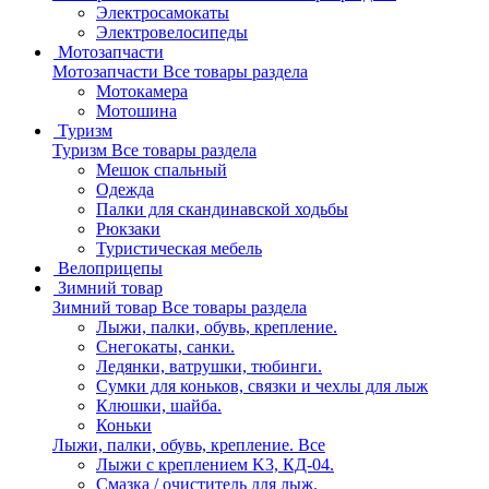
Электросамокаты
Электровелосипеды
Мотозапчасти
Мотозапчасти
Все товары раздела
Мотокамера
Мотошина
Туризм
Туризм
Все товары раздела
Мешок спальный
Одежда
Палки для скандинавской ходьбы
Рюкзаки
Туристическая мебель
Велоприцепы
Зимний товар
Зимний товар
Все товары раздела
Лыжи, палки, обувь, крепление.
Снегокаты, санки.
Ледянки, ватрушки, тюбинги.
Сумки для коньков, связки и чехлы для лыж
Клюшки, шайба.
Коньки
Лыжи, палки, обувь, крепление.
Все
Лыжи с креплением K3, КД-04.
Смазка / очиститель для лыж.