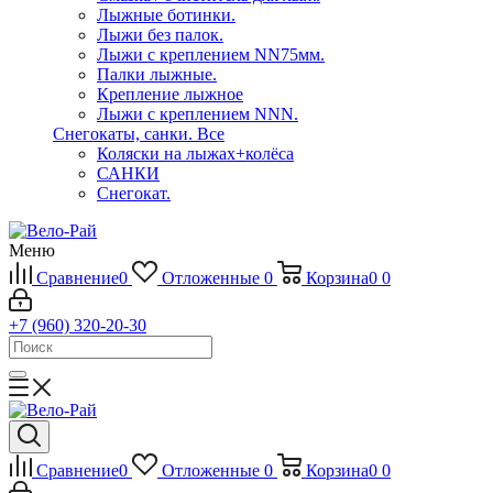
Лыжные ботинки.
Лыжи без палок.
Лыжи с креплением NN75мм.
Палки лыжные.
Крепление лыжное
Лыжи с креплением NNN.
Снегокаты, санки.
Все
Коляски на лыжах+колёса
САНКИ
Снегокат.
Меню
Сравнение
0
Отложенные
0
Корзина
0
0
+7 (960) 320-20-30
Сравнение
0
Отложенные
0
Корзина
0
0