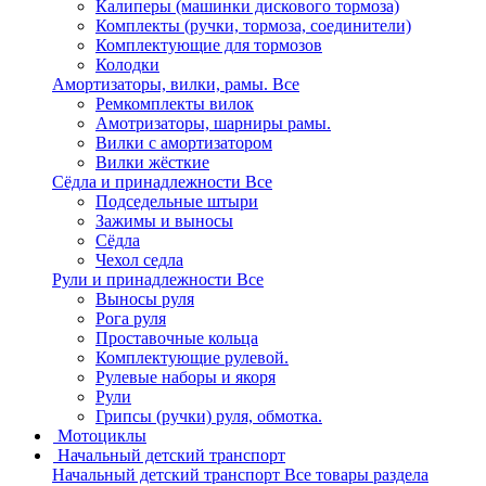
Калиперы (машинки дискового тормоза)
Комплекты (ручки, тормоза, соединители)
Комплектующие для тормозов
Колодки
Амортизаторы, вилки, рамы.
Все
Ремкомплекты вилок
Амотризаторы, шарниры рамы.
Вилки с амортизатором
Вилки жёсткие
Сёдла и принадлежности
Все
Подседельные штыри
Зажимы и выносы
Сёдла
Чехол седла
Рули и принадлежности
Все
Выносы руля
Рога руля
Проставочные кольца
Комплектующие рулевой.
Рулевые наборы и якоря
Рули
Грипсы (ручки) руля, обмотка.
Мотоциклы
Начальный детский транспорт
Начальный детский транспорт
Все товары раздела