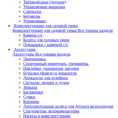
Трёхколёсные (детские)
Управляемые машинки
Самокаты
Беговелы
Управляшки
Комплектующие для садовой тачки
Комплектующие для садовой тачки
Все товары раздела
Камера с/х
Колёса для садовых тачек
Покрышки с камерой с/х
Аксессуары
Аксессуары
Все товары раздела
Экипировка
Спортивный инвентарь, тренажёры.
Наклейки, украшения, шкурки
Бутылки (фляги) и держатели
Держатели для телефона
Сигналы: звонки и дудки
Зеркала
Багажники
Сумки
Корзины
Дополнительные колёса для детских велосипедов
Спидометры, велокомпьютеры
Насосы и комплектующие