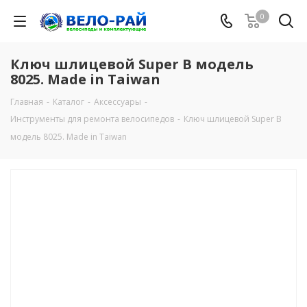
0
Ключ шлицевой Super B модель
8025. Made in Taiwan
Главная
-
Каталог
-
Аксессуары
-
Инструменты для ремонта велосипедов
-
Ключ шлицевой Super B
модель 8025. Made in Taiwan