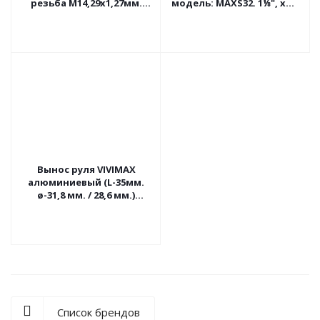
резьба М14,29х1,27мм.
модель: MAXS32. 1⅛", ход
(9/16"х20tpi) синий
120мм., регулировка
жесткости,
Вынос руля VIVIMAX
алюминиевый (L-35мм.
ø-31,8 мм. / 28,6 мм.)
чёрный
Список брендов