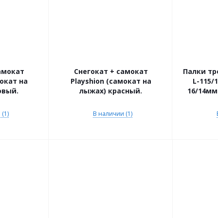
амокат
Снегокат + самокат
Палки тр
мокат на
Playshion (самокат на
L-115/1
овый.
лыжах) красный.
16/14мм.
(1)
В наличии (1)