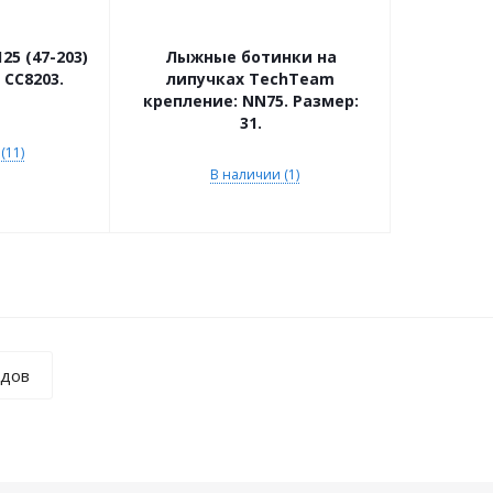
25 (47-203)
Лыжные ботинки на
 CC8203.
липучках TechTeam
крепление: NN75. Размер:
31.
(11)
В наличии (1)
ндов