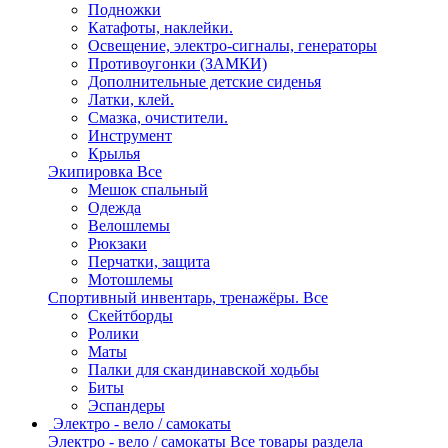
Подножки
Катафоты, наклейки.
Освещение, электро-сигналы, генераторы
Противоугонки (ЗАМКИ)
Дополнительные детские сиденья
Латки, клей.
Смазка, очистители.
Инструмент
Крылья
Экипировка
Все
Мешок спальный
Одежда
Велошлемы
Рюкзаки
Перчатки, защита
Мотошлемы
Спортивный инвентарь, тренажёры.
Все
Скейтборды
Ролики
Маты
Палки для скандинавской ходьбы
Биты
Эспандеры
Электро - вело / самокаты
Электро - вело / самокаты
Все товары раздела