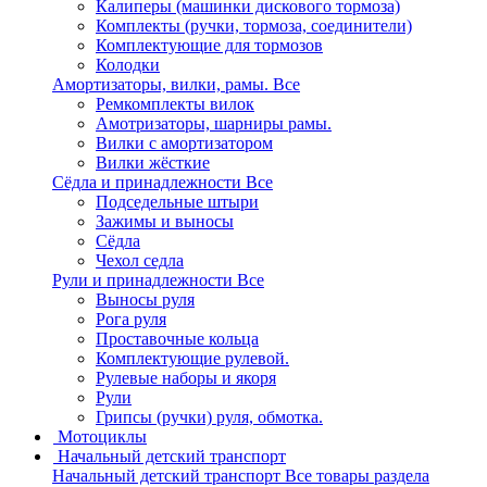
Калиперы (машинки дискового тормоза)
Комплекты (ручки, тормоза, соединители)
Комплектующие для тормозов
Колодки
Амортизаторы, вилки, рамы.
Все
Ремкомплекты вилок
Амотризаторы, шарниры рамы.
Вилки с амортизатором
Вилки жёсткие
Сёдла и принадлежности
Все
Подседельные штыри
Зажимы и выносы
Сёдла
Чехол седла
Рули и принадлежности
Все
Выносы руля
Рога руля
Проставочные кольца
Комплектующие рулевой.
Рулевые наборы и якоря
Рули
Грипсы (ручки) руля, обмотка.
Мотоциклы
Начальный детский транспорт
Начальный детский транспорт
Все товары раздела