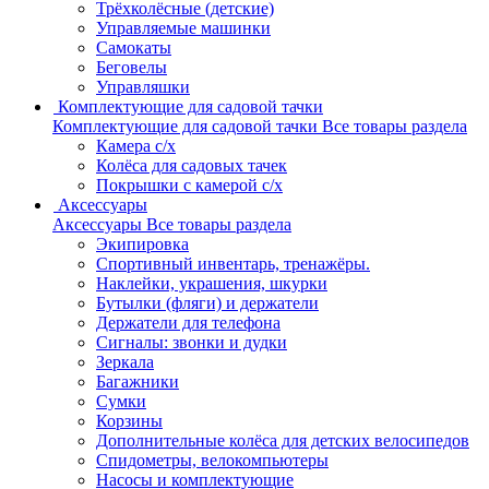
Трёхколёсные (детские)
Управляемые машинки
Самокаты
Беговелы
Управляшки
Комплектующие для садовой тачки
Комплектующие для садовой тачки
Все товары раздела
Камера с/х
Колёса для садовых тачек
Покрышки с камерой с/х
Аксессуары
Аксессуары
Все товары раздела
Экипировка
Спортивный инвентарь, тренажёры.
Наклейки, украшения, шкурки
Бутылки (фляги) и держатели
Держатели для телефона
Сигналы: звонки и дудки
Зеркала
Багажники
Сумки
Корзины
Дополнительные колёса для детских велосипедов
Спидометры, велокомпьютеры
Насосы и комплектующие