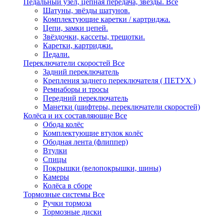
Педальный узел, цепная передача, звёзды.
Все
Шатуны, звёзды шатунов.
Комплектующие каретки / картриджа.
Цепи, замки цепей.
Звёздочки, кассеты, трещотки.
Каретки, картриджи.
Педали.
Переключатели скоростей
Все
Задний переключатель
Крепления заднего переключателя ( ПЕТУХ )
Ремнаборы и тросы
Передний переключатель
Манетки (шифтеры, переключатели скоростей)
Колёса и их составляющие
Все
Обода колёс
Комплектующие втулок колёс
Ободная лента (флиппер)
Втулки
Спицы
Покрышки (велопокрышки, шины)
Камеры
Колёса в сборе
Тормозные системы
Все
Ручки тормоза
Тормозные диски