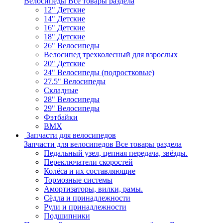
Велосипеды
Все товары раздела
12" Детские
14" Детские
16" Детские
18" Детские
26" Велосипеды
Велосипед трехколесный для взрослых
20" Детские
24" Велосипеды (подростковые)
27.5" Велосипеды
Складные
28" Велосипеды
29" Велосипеды
Фэтбайки
BMX
Запчасти для велосипедов
Запчасти для велосипедов
Все товары раздела
Педальный узел, цепная передача, звёзды.
Переключатели скоростей
Колёса и их составляющие
Тормозные системы
Амортизаторы, вилки, рамы.
Сёдла и принадлежности
Рули и принадлежности
Подшипники