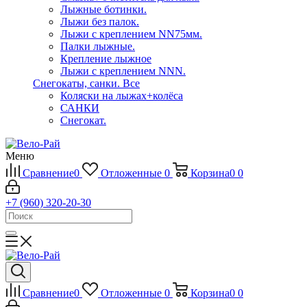
Лыжные ботинки.
Лыжи без палок.
Лыжи с креплением NN75мм.
Палки лыжные.
Крепление лыжное
Лыжи с креплением NNN.
Снегокаты, санки.
Все
Коляски на лыжах+колёса
САНКИ
Снегокат.
Меню
Сравнение
0
Отложенные
0
Корзина
0
0
+7 (960) 320-20-30
Сравнение
0
Отложенные
0
Корзина
0
0