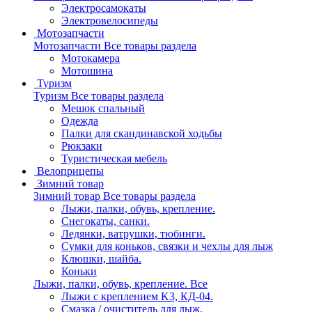
Электросамокаты
Электровелосипеды
Мотозапчасти
Мотозапчасти
Все товары раздела
Мотокамера
Мотошина
Туризм
Туризм
Все товары раздела
Мешок спальный
Одежда
Палки для скандинавской ходьбы
Рюкзаки
Туристическая мебель
Велоприцепы
Зимний товар
Зимний товар
Все товары раздела
Лыжи, палки, обувь, крепление.
Снегокаты, санки.
Ледянки, ватрушки, тюбинги.
Сумки для коньков, связки и чехлы для лыж
Клюшки, шайба.
Коньки
Лыжи, палки, обувь, крепление.
Все
Лыжи с креплением K3, КД-04.
Смазка / очиститель для лыж.