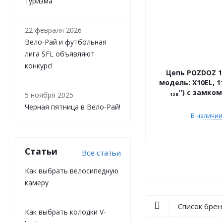
туризма
Мотозапчасти
22 февраля 2026
Туризм
Вело-Рай и футбольная
лига SFL объявляют
Велоприцепы
конкурс!
Цепь POZDOZ 1
Зимний товар
модель: X10EL, 11
₁₂₈'') с замко
5 ноября 2025
Черная пятница в Вело-Рай!
В наличии 
Статьи
Все статьи
Как выбрать велосипедную
камеру
Список бре
Как выбрать колодки V-