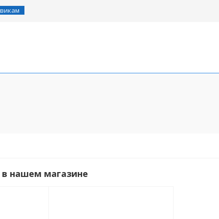
викам
14" Детские
16" Детс
Велосипед трехколесный
20" Детс
для взрослых
 в нашем магазине
Складные
28" Вело
BMX