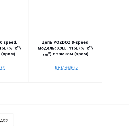
0 speed,
Цепь POZDOZ 9-speed,
6L (½''х¹¹/
модель: X9EL, 116L (½''х¹¹/
м (хром)
₁₂₈'') с замком (хром)
(7)
В наличии (6)
ндов