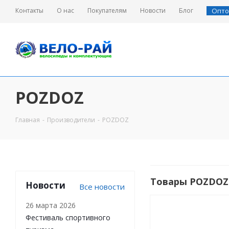
Контакты
О нас
Покупателям
Новости
Блог
Опто
POZDOZ
Велосипеды
Велосипеды
Запчасти для велосипедов
Главная
-
Производители
-
POZDOZ
12" Детские
Мотоциклы
Начальный детский
26" Велосипеды
транспорт
Комплектующие для
Товары POZDOZ
Новости
Все новости
садовой тачки
27.5" Велосипеды
Аксессуары
26 марта 2026
Фэтбайки
Фестиваль спортивного
Электро - вело / самокаты