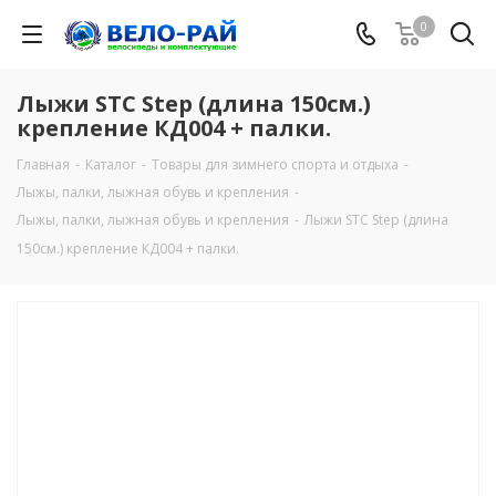
0
Лыжи STC Step (длина 150см.)
крепление КД004 + палки.
Главная
-
Каталог
-
Товары для зимнего спорта и отдыха
-
Лыжы, палки, лыжная обувь и крепления
-
Лыжы, палки, лыжная обувь и крепления
-
Лыжи STC Step (длина
150см.) крепление КД004 + палки.