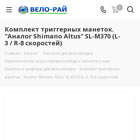
0
Комплект триггерных манеток.
"Аналог Shimano Altus" SL-M370 (L-
3 / R-8 скоростей)
Главная
-
Каталог
-
Запчасти для велосипедов
-
Переключатели скоростей велосипеда и запчасти к ним
-
Манетки и шифтеры для велосипедов
-
Комплект триггерных
манеток. "Аналог Shimano Altus" SL-M370 (L-3 / R-8 скоростей)