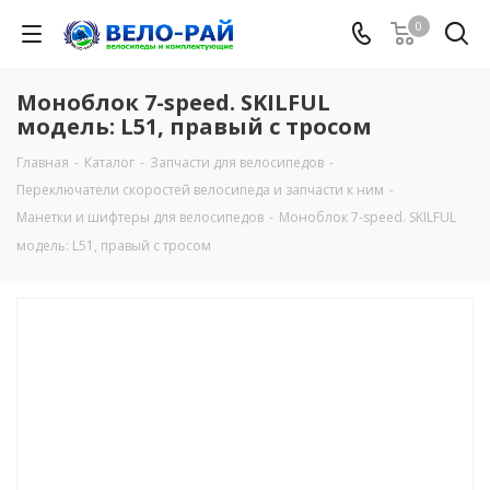
0
Моноблок 7-speed. SKILFUL
модель: L51, правый с тросом
Главная
-
Каталог
-
Запчасти для велосипедов
-
Переключатели скоростей велосипеда и запчасти к ним
-
Манетки и шифтеры для велосипедов
-
Моноблок 7-speed. SKILFUL
модель: L51, правый с тросом