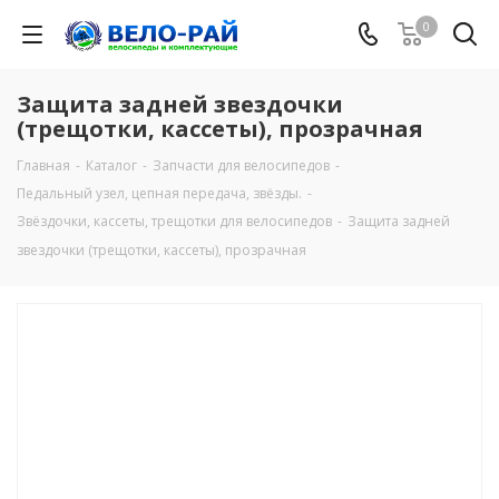
0
Защита задней звездочки
(трещотки, каcсеты), прозрачная
Главная
-
Каталог
-
Запчасти для велосипедов
-
Педальный узел, цепная передача, звёзды.
-
Звёздочки, кассеты, трещотки для велосипедов
-
Защита задней
звездочки (трещотки, каcсеты), прозрачная