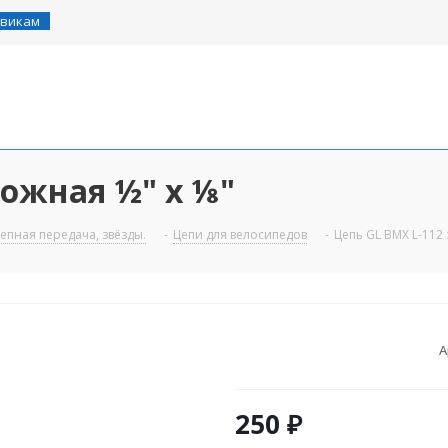
викам
рожная ½" х ⅛"
епная передача, звёзды.
-
Цепи для велосипедов
-
Цепь GL ВМХ L-112 
А
250
₽