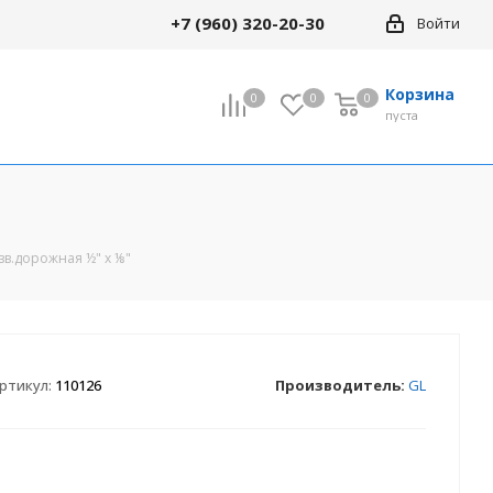
+7 (960) 320-20-30
Войти
Корзина
0
0
0
0
пуста
зв.дорожная ½" х ⅛"
ртикул:
110126
Производитель:
GL