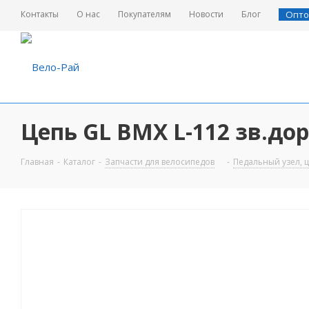
Контакты
О нас
Покупателям
Новости
Блог
Опто
Цепь GL ВМХ L-112 зв.до
Главная
-
Каталог
-
Запчасти для велосипедов
-
Педальный узел, ц