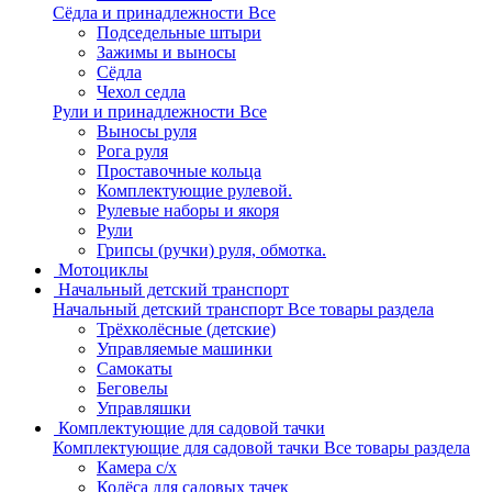
Сёдла и принадлежности
Все
Подседельные штыри
Зажимы и выносы
Сёдла
Чехол седла
Рули и принадлежности
Все
Выносы руля
Рога руля
Проставочные кольца
Комплектующие рулевой.
Рулевые наборы и якоря
Рули
Грипсы (ручки) руля, обмотка.
Мотоциклы
Начальный детский транспорт
Начальный детский транспорт
Все товары раздела
Трёхколёсные (детские)
Управляемые машинки
Самокаты
Беговелы
Управляшки
Комплектующие для садовой тачки
Комплектующие для садовой тачки
Все товары раздела
Камера с/х
Колёса для садовых тачек