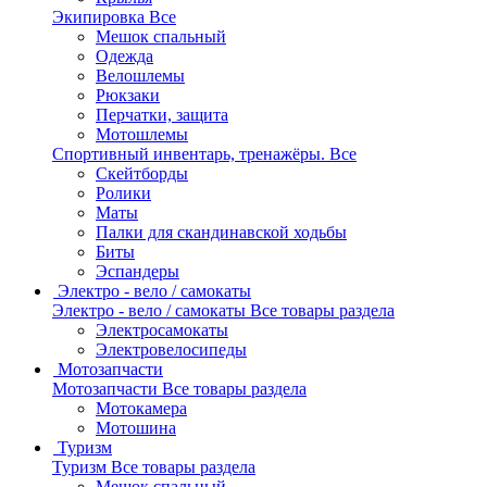
Экипировка
Все
Мешок спальный
Одежда
Велошлемы
Рюкзаки
Перчатки, защита
Мотошлемы
Спортивный инвентарь, тренажёры.
Все
Скейтборды
Ролики
Маты
Палки для скандинавской ходьбы
Биты
Эспандеры
Электро - вело / самокаты
Электро - вело / самокаты
Все товары раздела
Электросамокаты
Электровелосипеды
Мотозапчасти
Мотозапчасти
Все товары раздела
Мотокамера
Мотошина
Туризм
Туризм
Все товары раздела
Мешок спальный