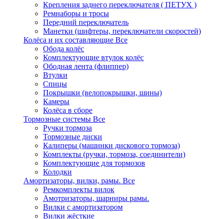
Крепления заднего переключателя ( ПЕТУХ )
Ремнаборы и тросы
Передний переключатель
Манетки (шифтеры, переключатели скоростей)
Колёса и их составляющие
Все
Обода колёс
Комплектующие втулок колёс
Ободная лента (флиппер)
Втулки
Спицы
Покрышки (велопокрышки, шины)
Камеры
Колёса в сборе
Тормозные системы
Все
Ручки тормоза
Тормозные диски
Калиперы (машинки дискового тормоза)
Комплекты (ручки, тормоза, соединители)
Комплектующие для тормозов
Колодки
Амортизаторы, вилки, рамы.
Все
Ремкомплекты вилок
Амотризаторы, шарниры рамы.
Вилки с амортизатором
Вилки жёсткие