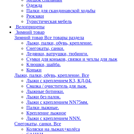
Одежда
Палки для скандинавской ходьбы
Рюкзаки
Туристическая мебель
Велоприцепы
Зимний товар
Зимний товар
Все товары раздела
Лыжи, палки, обувь, крепление.
Снегокаты, санки.
Ледянки, ватрушки, тюбинги.
Сумки для коньков, связки и чехлы для лыж
Клюшки, шайба.
Коньки
Лыжи, палки, обувь, крепление.
Все
Лыжи с креплением K3, КД-04.
Смазка / очиститель для лыж.
Лыжные ботинки.
Лыжи без палок.
Лыжи с креплением NN75мм.
Палки лыжные.
Крепление лыжное
Лыжи с креплением NNN.
Снегокаты, санки.
Все
Коляски на лыжах+колёса