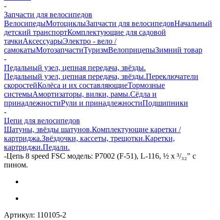
-
Запчасти для велосипедов
Велосипеды
Мотоциклы
Запчасти для велосипедов
Начальный
детский транспорт
Комплектующие для садовой
тачки
Аксессуары
Электро - вело /
самокаты
Мотозапчасти
Туризм
Велоприцепы
Зимний товар
-
Педальный узел, цепная передача, звёзды.
Педальный узел, цепная передача, звёзды.
Переключатели
скоростей
Колёса и их составляющие
Тормозные
системы
Амортизаторы, вилки, рамы.
Сёдла и
принадлежности
Рули и принадлежности
Подшипники
-
Цепи для велосипедов
Шатуны, звёзды шатунов.
Комплектующие каретки /
картриджа.
Звёздочки, кассеты, трещотки.
Каретки,
картриджи.
Педали.
-
Цепь 8 speed FSC модель: Р7002 (F-51), L-116, ½ х ³/₃₂" с
пином.
Артикул:
110105-2