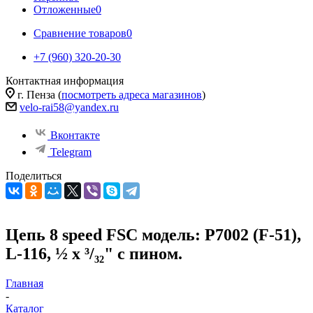
Отложенные
0
Сравнение товаров
0
+7 (960) 320-20-30
Контактная информация
г. Пенза (
посмотреть адреса магазинов
)
velo-rai58@yandex.ru
Вконтакте
Telegram
Поделиться
Цепь 8 speed FSC модель: Р7002 (F-51),
L-116, ½ х ³/₃₂" с пином.
Главная
-
Каталог