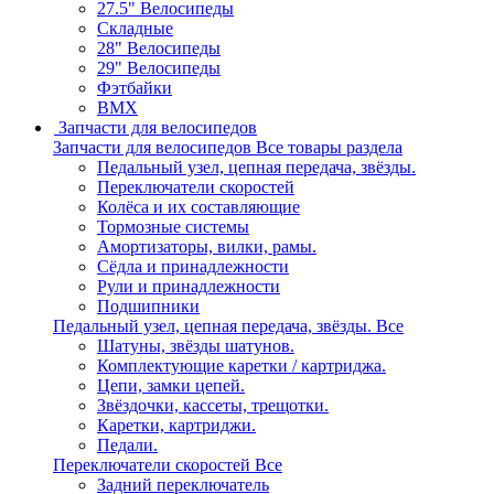
27.5" Велосипеды
Складные
28" Велосипеды
29" Велосипеды
Фэтбайки
BMX
Запчасти для велосипедов
Запчасти для велосипедов
Все товары раздела
Педальный узел, цепная передача, звёзды.
Переключатели скоростей
Колёса и их составляющие
Тормозные системы
Амортизаторы, вилки, рамы.
Сёдла и принадлежности
Рули и принадлежности
Подшипники
Педальный узел, цепная передача, звёзды.
Все
Шатуны, звёзды шатунов.
Комплектующие каретки / картриджа.
Цепи, замки цепей.
Звёздочки, кассеты, трещотки.
Каретки, картриджи.
Педали.
Переключатели скоростей
Все
Задний переключатель