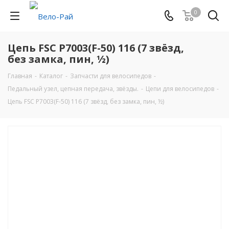
0
Цепь FSC Р7003(F-50) 116 (7 звёзд,
без замка, пин, ½)
Главная
-
Каталог
-
Запчасти для велосипедов
-
Педальный узел, цепная передача, звёзды.
-
Цепи для велосипедов
-
Цепь FSC Р7003(F-50) 116 (7 звёзд, без замка, пин, ½)