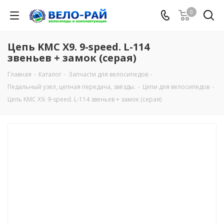
0
Цепь KMC X9. 9-speed. L-114
звеньев + замок (серая)
Главная
-
Каталог
-
Запчасти для велосипедов
-
Педальный узел, цепная передача, звёзды.
-
Цепи для велосипедов
-
Цепь KMC X9. 9-speed. L-114 звеньев + замок (серая)